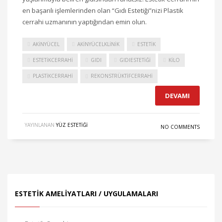
en başarılı işlemlerinden olan “Gıdı Estetiği”nizi Plastik
cerrahi uzmanının yaptığından emin olun.
AKINYÜCEL
AKINYÜCELKLINIK
ESTETIK
ESTETIKCERRAHI
GIDI
GIDIESTETIĞI
KILO
PLASTIKCERRAHI
REKONSTRÜKTIFCERRAHI
DEVAMI
YAYINLANAN
YÜZ ESTETIĞI
NO COMMENTS
ESTETIK AMELIYATLARI / UYGULAMALARI