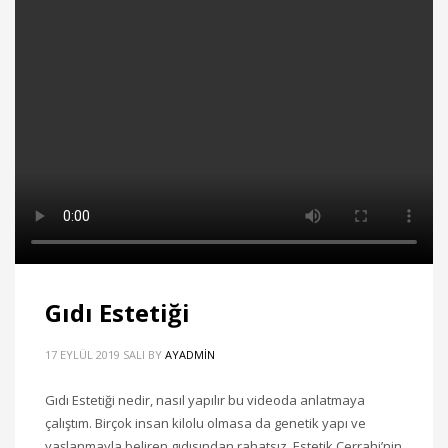
Gıdı Estetiği
17 EYLÜL 2019 SALI
BY
AYADMIN
Gıdı Estetiği nedir, nasıl yapılır bu videoda anlatmaya
çalıştım. Birçok insan kilolu olmasa da genetik yapı ve
yaşlanmayla beliren gıdısından rahatsız. Estetik Cerrahi’nin