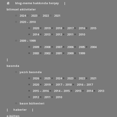
Estetik
blog-meme hakkında herşey
|
Cerrahi
bilimsel aktiviteler
ve
2024
2023
2022
2021
Plastik
2020 – 2010
Rekonstrüktif
2020
2019
2018
2017
2016
2015
Cerrahi
2014
2013
2012
2011
2010
Uzmanı
2009 – 1999
Prof.Dr.
2009
2008
2007
2006
2005
2004
Akın
2003
2002
2001
2000
1999
Yücel
|
basında
yazılı basında
2026
2025
2024
2023
2022
2021
2020
2019
2017 – 2018
2016 – 2017
2015 – 2016
2014 – 2015
2015
2014
2013
2012
2011
2010
basın bültenleri
|
haberler
|
e-bülten