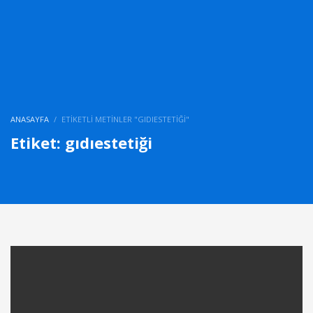
ANASAYFA
ETIKETLI METINLER "GIDIESTETIĞI"
Etiket: gıdıestetiği