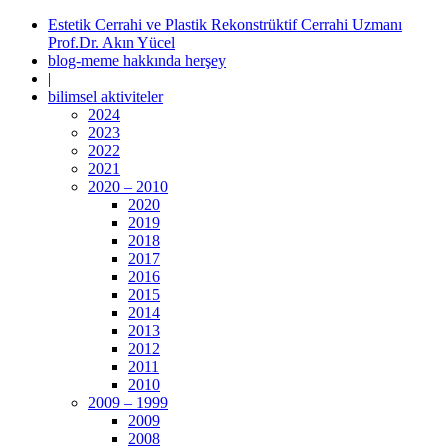
Estetik Cerrahi ve Plastik Rekonstrüktif Cerrahi Uzmanı
Prof.Dr. Akın Yücel
blog-meme hakkında herşey
|
bilimsel aktiviteler
2024
2023
2022
2021
2020 – 2010
2020
2019
2018
2017
2016
2015
2014
2013
2012
2011
2010
2009 – 1999
2009
2008