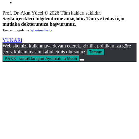
Prof. Dr. Akın Yücel © 2026 Tüm hakları saklıdır.
Sayfa içerikleri bilgilendirme amaçlıdır. Tanı ve tedavi için
mutlaka doktorunuza başvurunuz.
Tasarım uygulama
SyberiumTechs
YUKARI
Web sitemizi kullanmaya devam ederek,
gizlilik politikamıza
göre
çerez kullanılmasını kabul etmiş olursunuz.
Tamam
KVKK Hasta/Danışan Aydınlatma Metni