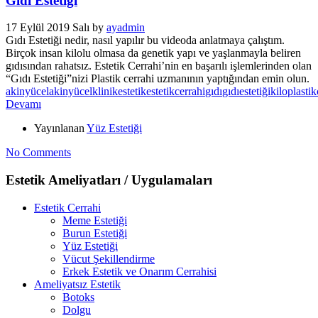
Gıdı Estetiği
17 Eylül 2019 Salı
by
ayadmin
Gıdı Estetiği nedir, nasıl yapılır bu videoda anlatmaya çalıştım.
Birçok insan kilolu olmasa da genetik yapı ve yaşlanmayla beliren
gıdısından rahatsız. Estetik Cerrahi’nin en başarılı işlemlerinden olan
“Gıdı Estetiği”nizi Plastik cerrahi uzmanının yaptığından emin olun.
akinyücel
akinyücelklinik
estetik
estetikcerrahi
gıdı
gıdıestetiği
kilo
plastik
Devamı
Yayınlanan
Yüz Estetiği
No Comments
Estetik Ameliyatları / Uygulamaları
Estetik Cerrahi
Meme Estetiği
Burun Estetiği
Yüz Estetiği
Vücut Şekillendirme
Erkek Estetik ve Onarım Cerrahisi
Ameliyatsız Estetik
Botoks
Dolgu