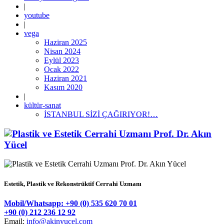
|
youtube
|
vega
Haziran 2025
Nisan 2024
Eylül 2023
Ocak 2022
Haziran 2021
Kasım 2020
|
kültür-sanat
İSTANBUL SİZİ ÇAĞIRIYOR!…
Estetik, Plastik ve Rekonstrüktif Cerrahi Uzmanı
Mobil/Whatsapp: +90 (0) 535 620 70 01
+90 (0) 212 236 12 92
Email:
info@akinyucel.com