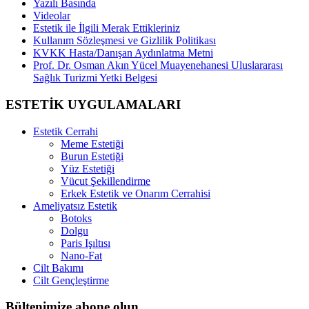
Yazılı Basında
Videolar
Estetik ile İlgili Merak Ettikleriniz
Kullanım Sözleşmesi ve Gizlilik Politikası
KVKK Hasta/Danışan Aydınlatma Metni
Prof. Dr. Osman Akın Yücel Muayenehanesi Uluslararası
Sağlık Turizmi Yetki Belgesi
ESTETİK UYGULAMALARI
Estetik Cerrahi
Meme Estetiği
Burun Estetiği
Yüz Estetiği
Vücut Şekillendirme
Erkek Estetik ve Onarım Cerrahisi
Ameliyatsız Estetik
Botoks
Dolgu
Paris Işıltısı
Nano-Fat
Cilt Bakımı
Cilt Gençleştirme
Bültenimize abone olun