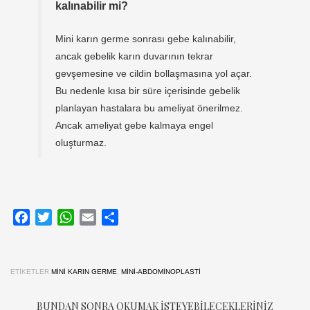
kalınabilir mi?
Mini karın germe sonrası gebe kalınabilir,
ancak gebelik karın duvarının tekrar
gevşemesine ve cildin bollaşmasına yol açar.
Bu nedenle kısa bir süre içerisinde gebelik
planlayan hastalara bu ameliyat önerilmez.
Ancak ameliyat gebe kalmaya engel
oluşturmaz.
Facebook
Twitter
WhatsApp
Email
Share
ETIKETLER
MINI KARIN GERME
,
MINI-ABDOMINOPLASTI
BUNDAN SONRA OKUMAK ISTEYEBILECEKLERINIZ