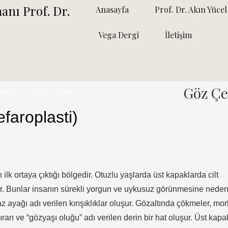
Anasayfa
Prof. Dr. Akın Yücel
Vega Dergi
İletişim
Göz Çev
MALARI
ESTETIK CERRAHI
efaroplasti)
lk ortaya çıktığı bölgedir. Otuzlu yaşlarda üst kapaklarda cilt
lar. Bunlar insanın sürekli yorgun ve uykusuz görünmesine neden 
 ayağı adı verilen kırışıklıklar oluşur. Gözaltında çökmeler, mor
yıran ve “gözyaşı oluğu” adı verilen derin bir hat oluşur. Üst kapa