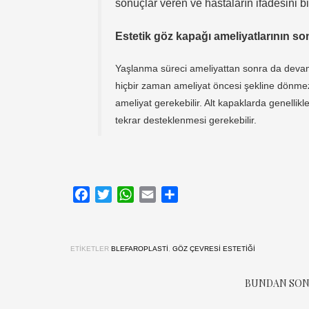
sonuçlar veren ve hastaların ifadesini bi
Estetik göz kapağı ameliyatlarının so
Yaşlanma süreci ameliyattan sonra da devam e
hiçbir zaman ameliyat öncesi şekline dönmez
ameliyat gerekebilir. Alt kapaklarda genellik
tekrar desteklenmesi gerekebilir.
Facebook
Twitter
WhatsApp
Email
Share
ETIKETLER
BLEFAROPLASTI
,
GÖZ ÇEVRESI ESTETIĞI
BUNDAN SON