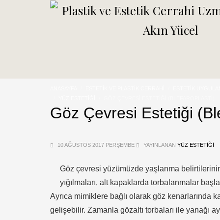
ANASAYFA
ESTETIK VE PLASTIK CERRAHI
ESTETIK UYGULA
YÜZ ESTETIĞI
GÖZ ÇEVRESI ESTETIĞI (BLEFAROPLASTI)
Göz Çevresi Estetiği (Bl
10 AĞUSTOS 2017 PERŞEMBE
YAYINLANAN
YÜZ ESTETIĞI
Göz çevresi yüzümüzde yaşlanma belirtilerinin i
yığılmaları, alt kapaklarda torbalanmalar baş
Ayrıca mimiklere bağlı olarak göz kenarlarında kaz
gelişebilir. Zamanla gözaltı torbaları ile yanağı a