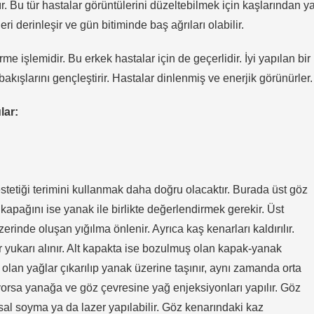
r. Bu tür hastalar görüntülerini düzeltebilmek için kaşlarından y
ileri derinleşir ve gün bitiminde baş ağrıları olabilir.
e işlemidir. Bu erkek hastalar için de geçerlidir. İyi yapılan bir
kışlarını gençleştirir. Hastalar dinlenmiş ve enerjik görünürler.
lar:
stetiği terimini kullanmak daha doğru olacaktır. Burada üst göz
z kapağını ise yanak ile birlikte değerlendirmek gerekir. Üst
erinde oluşan yığılma önlenir. Ayrıca kaş kenarları kaldırılır.
 yukarı alınır. Alt kapakta ise bozulmuş olan kapak-yanak
ış olan yağlar çıkarılıp yanak üzerine taşınır, aynı zamanda orta
iyorsa yanağa ve göz çevresine yağ enjeksiyonları yapılır. Göz
asal soyma ya da lazer yapılabilir. Göz kenarındaki kaz