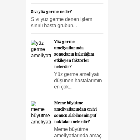
Sıvı yüz germe nedir?
Sıvı yüz germe denen işlem
sınırlı hasta grubun...
Yüz germe
ameliyatlarında
sonuçların kalıcılığını
etkileyen faktörler
nelerdir?
Yüz germe ameliyatı
düşünen hastalarımın
en çok...
Meme büyütme
ameliyatlarından en iyi
sonucu alabilmenin püf
noktaları nelerdir?
Meme büyütme
ameliyatlarında amaç