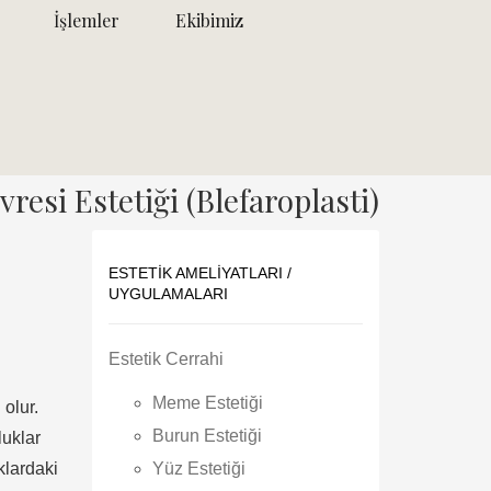
İşlemler
Ekibimiz
resi Estetiği (Blefaroplasti)
ESTETIK AMELIYATLARI /
UYGULAMALARI
Estetik Cerrahi
Meme Estetiği
olur.
Burun Estetiği
luklar
klardaki
Yüz Estetiği