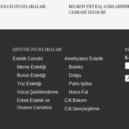
DOLGU UYGULAMALARI
MIGREN TIPI BAŞ AĞRILARINI
CERRAHI TEDAVISI
ESTETİK UYGULAMALARI
Bü
E
Estetik Cerrahi
Ameliyatsız Estetik
Meme Estetiği
Botoks
Burun Estetiği
Dolgu
Yüz Estetiği
Paris Işıltısı
Vücut Şekillendirme
Nano-Fat
Erkek Estetik ve
Cilt Bakımı
Onarım Cerrahisi
Cilt Gençleştirme