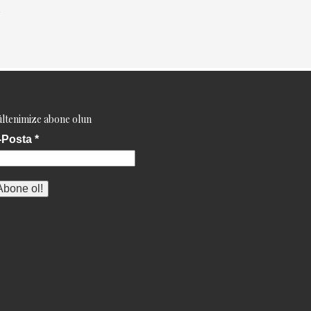
N
ltenimize abone olun
-Posta
*