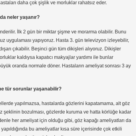
Hastaları daha çok şişlik ve morluklar rahatsız eder.
nda neler yaşanır?
derilir. İlk 2 gün bir miktar şişme ve morarma olabilir. Bunu
 uygulaması yapıyoruz. Hasta 3. gün televizyon izleyebilir,
şarı çıkabilir. Beşinci gün tüm dikişleri alıyoruz. Dikişler
orluklar kaldıysa kapatıcı makyajlar yardımı ile bunlar
z büyük oranda normale döner. Hastaların ameliyat sonrası 3 ay
ne tür sorunlar yaşanabilir?
 ellerde yapılmazsa, hastalarda gözlerini kapatamama, alt göz
z şeklinin bozulması, gözlerde kuruma ve hatta körlüğe kadar
enle her ameliyat için olduğu gibi, göz kapağı ameliyatları da
yapıldığında bu ameliyatlar kısa süre içerisinde çok etkili