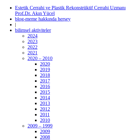
Estetik Cerrahi ve Plastik Rekonstrüktif Cerrahi Uzmanı
Prof.Dr. Akın Yücel
blog-meme hakkında herşey
|
bilimsel aktiviteler
2024
2023
2022
2021
2020 – 2010
2020
2019
2018
2017
2016
2015
2014
2013
2012
2011
2010
2009 – 1999
2009
2008