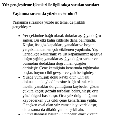
Yüz gençleştirme işlemleri ile ilgili sıkça sorulan sorular:
Yaşlanma sırasında yüzde neler olur?
Yaşlanma sırasında yüzde üç temel değişiklik
gerçekleşir:
Yer çekimine bağlı olarak dokular aşağıya doğru
sarkar. Bu etki kalın ciltlerde daha belirgindir.
Kaşlar, üst göz kapakları, yanaklar ve boyun
yerçekiminden en çok etkilenen yapılardır. Yaş
ilerledikçe kaşlarımız ve üst kapaklarımız aşağıya
doğru yığılır, yanaklar aşağıya doğru sarkar ve
burundan dudaklara doğru inen çizgiler
derinleşir. Çene kemiğinin kenarında yığılmalar
başlar, boyun cildi gevşer ve gıdı belirginleşir.
Yüzde yumuşak doku kaybı olur. Cilt altı
dokusunun kaybedilmesine bağlı olarak cilt
incelir, yanaklar dolgunluğunu kaybeder, gözler
çukura kaçar, gözaltı torbaları belirginleşir, orta
yüz bölgesi basıklaşır. Orta yüz dolgunluğunu
kaybederken yüz cildi çene kenarlarına yığılır.
Gençken oval olan yüz zamanla yuvarlaklaşır,
daha sonra da dikdörtgen bir şekil alır.
Cilt yaşlanması başlar. Cilt incelir, elastikiyetini