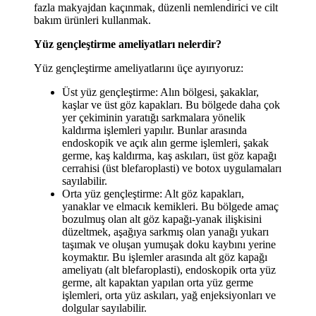
fazla makyajdan kaçınmak, düzenli nemlendirici ve cilt
bakım ürünleri kullanmak.
Yüz gençleştirme ameliyatları nelerdir?
Yüz gençleştirme ameliyatlarını üçe ayırıyoruz:
Üst yüz gençleştirme: Alın bölgesi, şakaklar,
kaşlar ve üst göz kapakları. Bu bölgede daha çok
yer çekiminin yaratığı sarkmalara yönelik
kaldırma işlemleri yapılır. Bunlar arasında
endoskopik ve açık alın germe işlemleri, şakak
germe, kaş kaldırma, kaş askıları, üst göz kapağı
cerrahisi (üst blefaroplasti) ve botox uygulamaları
sayılabilir.
Orta yüz gençleştirme: Alt göz kapakları,
yanaklar ve elmacık kemikleri. Bu bölgede amaç
bozulmuş olan alt göz kapağı-yanak ilişkisini
düzeltmek, aşağıya sarkmış olan yanağı yukarı
taşımak ve oluşan yumuşak doku kaybını yerine
koymaktır. Bu işlemler arasında alt göz kapağı
ameliyatı (alt blefaroplasti), endoskopik orta yüz
germe, alt kapaktan yapılan orta yüz germe
işlemleri, orta yüz askıları, yağ enjeksiyonları ve
dolgular sayılabilir.