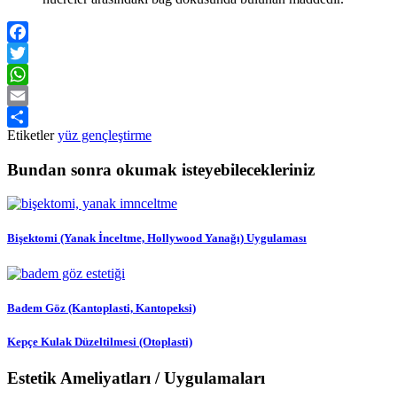
Facebook
Twitter
WhatsApp
Email
Etiketler
yüz gençleştirme
Share
Bundan sonra okumak isteyebilecekleriniz
Bişektomi (Yanak İnceltme, Hollywood Yanağı) Uygulaması
Badem Göz (Kantoplasti, Kantopeksi)
Kepçe Kulak Düzeltilmesi (Otoplasti)
Estetik Ameliyatları / Uygulamaları