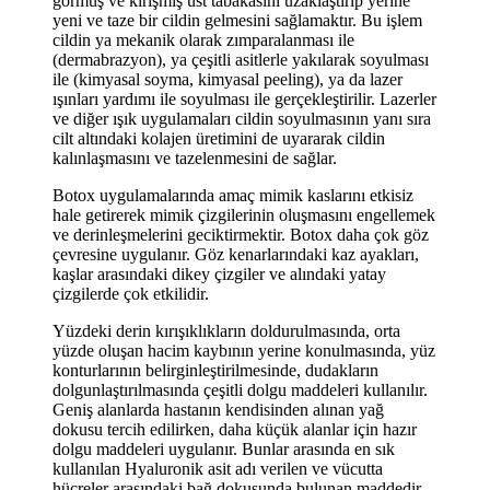
görmüş ve kırışmış üst tabakasını uzaklaştırıp yerine
yeni ve taze bir cildin gelmesini sağlamaktır. Bu işlem
cildin ya mekanik olarak zımparalanması ile
(dermabrazyon), ya çeşitli asitlerle yakılarak soyulması
ile (kimyasal soyma, kimyasal peeling), ya da lazer
ışınları yardımı ile soyulması ile gerçekleştirilir. Lazerler
ve diğer ışık uygulamaları cildin soyulmasının yanı sıra
cilt altındaki kolajen üretimini de uyararak cildin
kalınlaşmasını ve tazelenmesini de sağlar.
Botox uygulamalarında amaç mimik kaslarını etkisiz
hale getirerek mimik çizgilerinin oluşmasını engellemek
ve derinleşmelerini geciktirmektir. Botox daha çok göz
çevresine uygulanır. Göz kenarlarındaki kaz ayakları,
kaşlar arasındaki dikey çizgiler ve alındaki yatay
çizgilerde çok etkilidir.
Yüzdeki derin kırışıklıkların doldurulmasında, orta
yüzde oluşan hacim kaybının yerine konulmasında, yüz
konturlarının belirginleştirilmesinde, dudakların
dolgunlaştırılmasında çeşitli dolgu maddeleri kullanılır.
Geniş alanlarda hastanın kendisinden alınan yağ
dokusu tercih edilirken, daha küçük alanlar için hazır
dolgu maddeleri uygulanır. Bunlar arasında en sık
kullanılan Hyaluronik asit adı verilen ve vücutta
hücreler arasındaki bağ dokusunda bulunan maddedir.