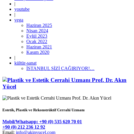
|
youtube
|
vega
Haziran 2025
Nisan 2024
Eylül 2023
Ocak 2022
Haziran 2021
Kasım 2020
|
kültür-sanat
İSTANBUL SİZİ ÇAĞIRIYOR!…
Estetik, Plastik ve Rekonstrüktif Cerrahi Uzmanı
Mobil/Whatsapp: +90 (0) 535 620 70 01
+90 (0) 212 236 12 92
Email:
info@akinyucel.com