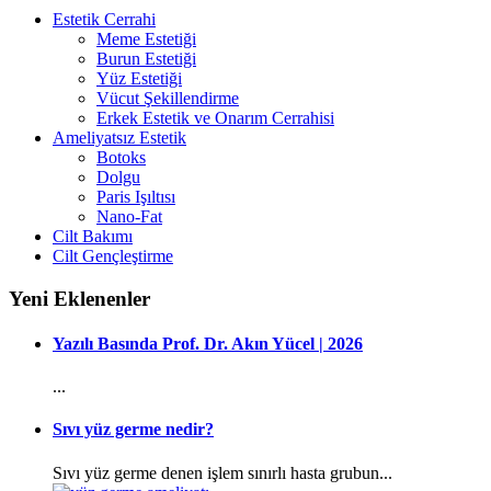
Estetik Cerrahi
Meme Estetiği
Burun Estetiği
Yüz Estetiği
Vücut Şekillendirme
Erkek Estetik ve Onarım Cerrahisi
Ameliyatsız Estetik
Botoks
Dolgu
Paris Işıltısı
Nano-Fat
Cilt Bakımı
Cilt Gençleştirme
Yeni Eklenenler
Yazılı Basında Prof. Dr. Akın Yücel | 2026
...
Sıvı yüz germe nedir?
Sıvı yüz germe denen işlem sınırlı hasta grubun...