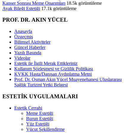
Kanser Sonrası Meme Onarımları
18.5k görüntüleme
Ayak Bileği Estetiği
17.1k görüntüleme
PROF. DR. AKIN YÜCEL
Anasayfa
Özgeçmiş
Bilimsel Aktiviteler
Güncel Haberler
Yazılı Basında
Videolar
Estetik ile İlgili Merak Ettikleriniz
Kullanım Sözleşmesi ve Gizlilik Politikası
KVKK Hasta/Danışan Aydınlatma Metni
Prof. Dr. Osman Akın Yücel Muayenehanesi Uluslararası
Sağlık Turizmi Yetki Belgesi
ESTETİK UYGULAMALARI
Estetik Cerrahi
Meme Estetiği
Burun Estetiği
Yüz Estetiği
Vücut Şekillendirme