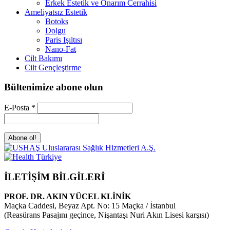
Erkek Estetik ve Onarım Cerrahisi
Ameliyatsız Estetik
Botoks
Dolgu
Paris Işıltısı
Nano-Fat
Cilt Bakımı
Cilt Gençleştirme
Bültenimize abone olun
E-Posta
*
İLETİŞİM BİLGİLERİ
PROF. DR. AKIN YÜCEL KLİNİK
Maçka Caddesi, Beyaz Apt. No: 15 Maçka / İstanbul
(Reasürans Pasajını geçince, Nişantaşı Nuri Akın Lisesi karşısı)