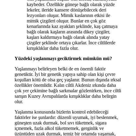
kaybeder. Özellikle güneşe bağlı olarak yüzde
lekeler, ileride kansere dönüşebilecek deri
lezyonları oluşur. Mimik kaslarının etkisi ile
mimik çizgileri oluşur. Bunlar en çok göz
kenarlarında kaz ayakları şeklinde, kaş çatmaya
bağlı olarak kaşların arasında dikey çizgiler,
kaşları kaldırmaya bağlı olarak alında yatay
çizgiler şeklinde ortaya çıkarlar. İnce ciltlilerde
kırışıklıklar daha fazla olur.
Yüzdeki yaşlanmayı geciktirmek mümkün mü?
Yaşlanmayı belirleyen belki de en önemli faktör
genetiktir. İyi bir genetik yapıya sahip olan kişi çevre
koşulları kötü de olsa geç yaşlanır. Bunun dışında ırksal
özellikler önemlidir. Kalın ciltli Akdeniz ırkında daha
çok yer çekimine bağlı sarkmalar gözlenirken, ince ciltli
sarışın Kuzey Avrupalılarda kırışıklıklar daha belirgin
olur.
Yaşlanma konusunda bizlerin kontrol edebileceği
faktörler ise şunlardır: düzenli uyumak, iyi beslenmek,
güneşten uzak durmak, bol sıvı tüketmek, sigara
içmemek, fazla alkol tüketmemek, gerginlik ve
üzüntüden uzak durmak, temiz bir ortamda yaşamak,