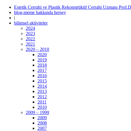
Estetik Cerrahi ve Plastik Rekonstrüktif Cerrahi Uzmanı Prof.
blog-meme hakkında herşey
|
bilimsel aktiviteler
2024
2023
2022
2021
2020 – 2010
2020
2019
2018
2017
2016
2015
2014
2013
2012
2011
2010
2009 – 1999
2009
2008
2007