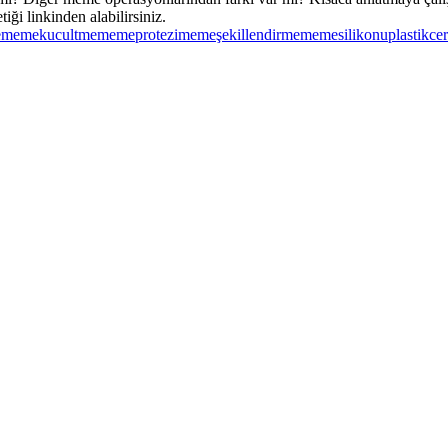
iği linkinden alabilirsiniz.
e
memekucultme
memeprotezi
memeşekillendirme
memesilikonu
plastikcer