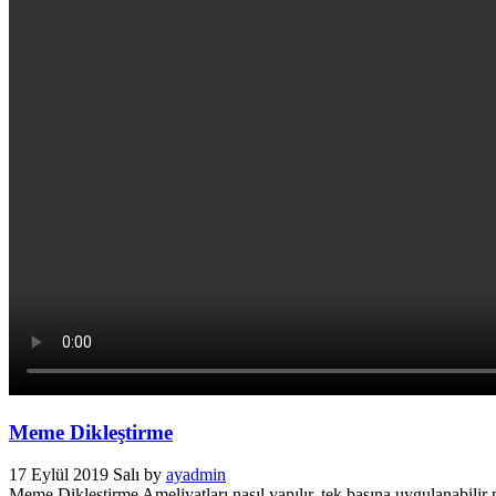
Meme Dikleştirme
17 Eylül 2019 Salı
by
ayadmin
Meme Dikleştirme Ameliyatları nasıl yapılır, tek başına uygulanabili