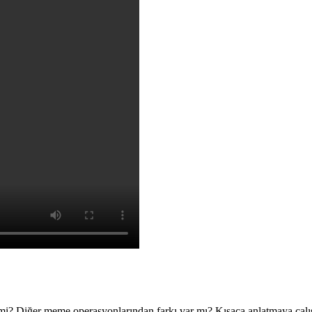
r mi? Diğer meme operasyonlarından farkı var mı? Kısaca anlatmaya çalı