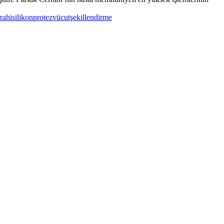
rahi
silikonprotez
vücutşekillendirme