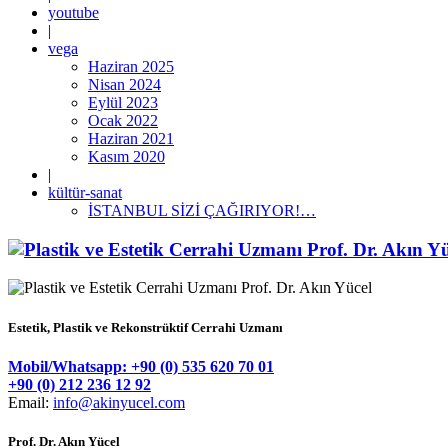
youtube
|
vega
Haziran 2025
Nisan 2024
Eylül 2023
Ocak 2022
Haziran 2021
Kasım 2020
|
kültür-sanat
İSTANBUL SİZİ ÇAĞIRIYOR!…
Estetik, Plastik ve Rekonstrüktif Cerrahi Uzmanı
Mobil/Whatsapp: +90 (0) 535 620 70 01
+90 (0) 212 236 12 92
Email:
info@akinyucel.com
Prof. Dr. Akın Yücel