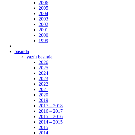
2006
2005
2004
2003
2002
2001
2000
1999
|
basında
yazılı basında
2026
2025
2024
2023
2022
2021
2020
2019
2017 – 2018
2016 – 2017
2015 – 2016
2014 – 2015
2015
2014