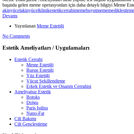
başında gelen meme operasyonları için daha detaylı bilgiyi Meme Estet
akinyücel
akinyücelklinik
estetikcerrahi
memebuyutme
memediklestirm
Devamı
Yayınlanan
Meme Estetiği
No Comments
Estetik Ameliyatları / Uygulamaları
Estetik Cerrahi
Meme Estetiği
Burun Estetiği
Yüz Estetiği
Vücut Şekillendirme
Erkek Estetik ve Onarım Cerrahisi
Ameliyatsız Estetik
Botoks
Dolgu
Paris Işıltısı
Nano-Fat
Cilt Bakımı
Cilt Gençleştirme