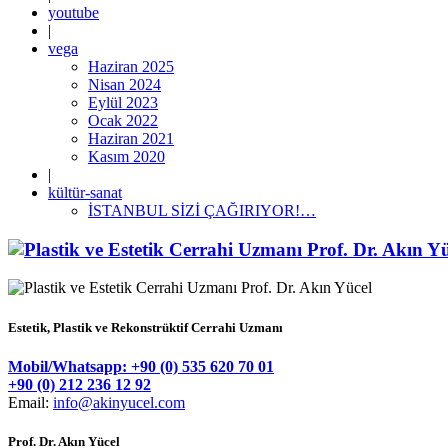
youtube
|
vega
Haziran 2025
Nisan 2024
Eylül 2023
Ocak 2022
Haziran 2021
Kasım 2020
|
kültür-sanat
İSTANBUL SİZİ ÇAĞIRIYOR!…
Estetik, Plastik ve Rekonstrüktif Cerrahi Uzmanı
Mobil/Whatsapp: +90 (0) 535 620 70 01
+90 (0) 212 236 12 92
Email:
info@akinyucel.com
Prof. Dr. Akın Yücel