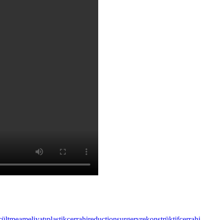
ültmeameliyatı
plastikcerrahi
reductionsurgery
rekonstrüktifcerrahi