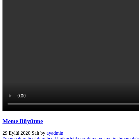
Meme Büyütme
29 Eylül 2020 Salı
by
ayadmin
#meme
akinyücel
akinyücelklinik
estetikcerrahi
memeameliyatı
memeküç