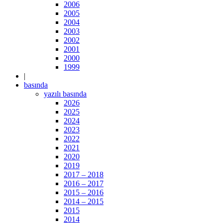
2006
2005
2004
2003
2002
2001
2000
1999
|
basında
yazılı basında
2026
2025
2024
2023
2022
2021
2020
2019
2017 – 2018
2016 – 2017
2015 – 2016
2014 – 2015
2015
2014