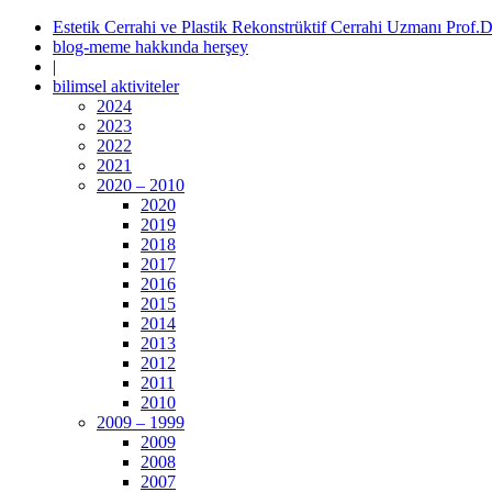
Estetik Cerrahi ve Plastik Rekonstrüktif Cerrahi Uzmanı Prof.
blog-meme hakkında herşey
|
bilimsel aktiviteler
2024
2023
2022
2021
2020 – 2010
2020
2019
2018
2017
2016
2015
2014
2013
2012
2011
2010
2009 – 1999
2009
2008
2007