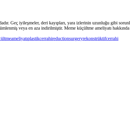
adır. Geç iyileşmeler, deri kayıpları, yara izlerinin uzunluğu gibi sor
zümlenmiş veya en aza indirilmiştir. Meme küçültme ameliyatı hakkında 
ültmeameliyatı
plastikcerrahi
reductionsurgery
rekonstrüktifcerrahi