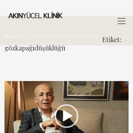
ANASAYFA
ETIKETLI METINLER "GÖZKAPAĞIDÜŞÜKLÜĞÜ"
Etiket:
gözkapağıdüşüklüğü
Video
oynatıcı