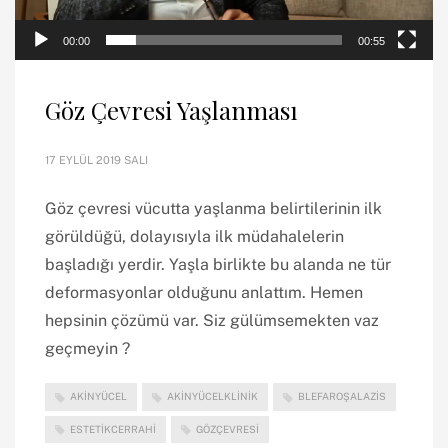
00:00
00:55
Göz Çevresi Yaşlanması
17 EYLÜL 2019 SALI
Göz çevresi vücutta yaşlanma belirtilerinin ilk
görüldüğü, dolayısıyla ilk müdahalelerin
başladığı yerdir. Yaşla birlikte bu alanda ne tür
deformasyonlar olduğunu anlattım. Hemen
hepsinin çözümü var. Siz gülümsemekten vaz
geçmeyin ?
AKINYÜCEL
AKINYÜCELKLINIK
BLEFAROŞALAZIS
ESTETIKCERRAHI
GÖZÇEVRESI