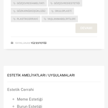
GÖZÇEVRESIAMELIYATI
GÖZÇEVRESIESTETIĞI
GÖZKAPAĞIDÜŞÜKLÜĞÜ
OKULOPLASTI
PLASTIKCERRAHI
YAŞLANMABELIRTILERI
DEVAMI
YAYINLANAN
YÜZ ESTETIĞI
ESTETIK AMELIYATLARI / UYGULAMALARI
Estetik Cerrahi
Meme Estetiği
Burun Estetiği