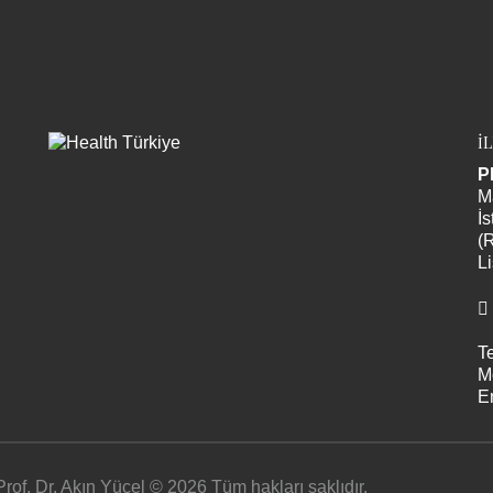
İ
P
M
İs
(
Li
Te
M
E
Prof. Dr. Akın Yücel © 2026 Tüm hakları saklıdır.