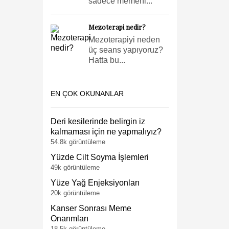
sadece memeni...
Mezoterapi nedir?
Mezoterapiyi neden
üç seans yapıyoruz?
Hatta bu...
EN ÇOK OKUNANLAR
Deri kesilerinde belirgin iz
kalmaması için ne yapmalıyız?
54.8k görüntüleme
Yüzde Cilt Soyma İşlemleri
49k görüntüleme
Yüze Yağ Enjeksiyonları
20k görüntüleme
Kanser Sonrası Meme
Onarımları
18.5k görüntüleme