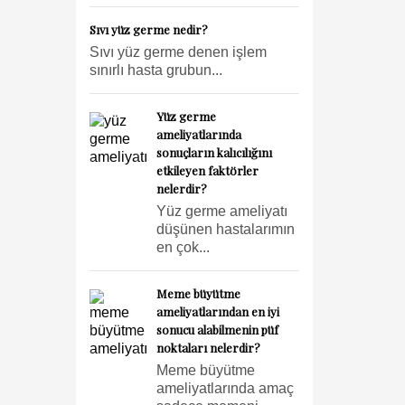
Sıvı yüz germe nedir?
Sıvı yüz germe denen işlem
sınırlı hasta grubun...
Yüz germe
ameliyatlarında
sonuçların kalıcılığını
etkileyen faktörler
nelerdir?
Yüz germe ameliyatı
düşünen hastalarımın
en çok...
Meme büyütme
ameliyatlarından en iyi
sonucu alabilmenin püf
noktaları nelerdir?
Meme büyütme
ameliyatlarında amaç