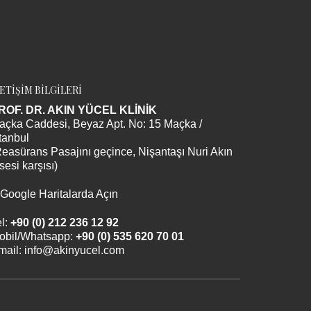
LETİŞİM BİLGİLERİ
ROF. DR. AKIN YÜCEL KLİNİK
açka Caddesi, Beyaz Apt. No: 15 Maçka /
tanbul
Reasürans Pasajını geçince, Nişantaşı Nuri Akın
sesi karşısı)
Google Haritalarda Açın
l:
+90 (0) 212 236 12 92
obil/Whatsapp:
+90 (0) 535 620 70 01
mail:
info@akinyucel.com