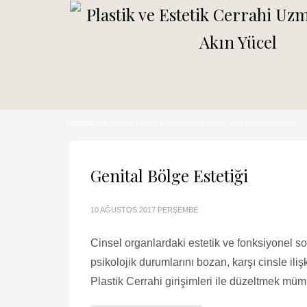
ANASAYFA
ETIKETLI METINLER "GENITAL BÖLGE ESTETIĞI"
Genital Bölge Estetiği
10 AĞUSTOS 2017 PERŞEMBE
Cinsel organlardaki estetik ve fonksiyonel so
psikolojik durumlarını bozan, karşı cinsle iliş
Plastik Cerrahi girişimleri ile düzeltmek mü