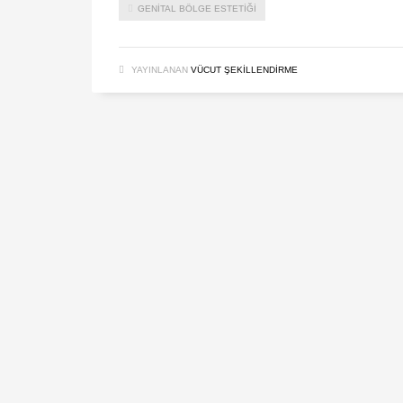
GENITAL BÖLGE ESTETIĞI
YAYINLANAN
VÜCUT ŞEKILLENDIRME