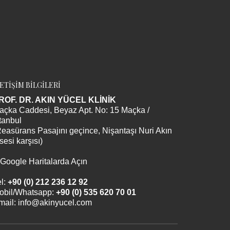
LETİŞİM BİLGİLERİ
ROF. DR. AKIN YÜCEL KLİNİK
açka Caddesi, Beyaz Apt. No: 15 Maçka /
tanbul
Reasürans Pasajını geçince, Nişantaşı Nuri Akın
sesi karşısı)
Google Haritalarda Açın
l:
+90 (0) 212 236 12 92
obil/Whatsapp:
+90 (0) 535 620 70 01
mail:
info@akinyucel.com