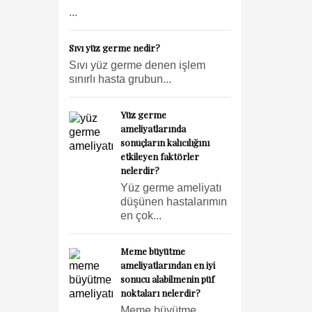
...
Sıvı yüz germe nedir?
Sıvı yüz germe denen işlem
sınırlı hasta grubun...
Yüz germe
ameliyatlarında
sonuçların kalıcılığını
etkileyen faktörler
nelerdir?
Yüz germe ameliyatı
düşünen hastalarımın
en çok...
Meme büyütme
ameliyatlarından en iyi
sonucu alabilmenin püf
noktaları nelerdir?
Meme büyütme