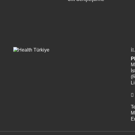
İ
P
M
İs
(
Li
Te
M
E