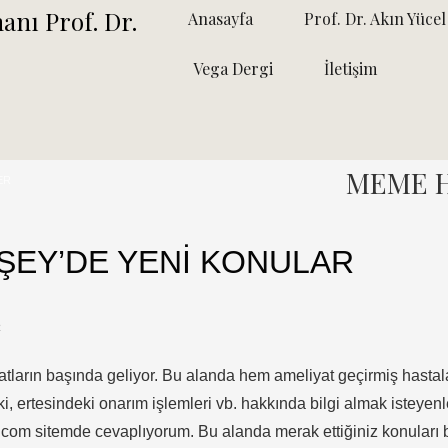
Anasayfa
Prof. Dr. Akın Yücel
Vega Dergi
İletişim
MEME H
ER
ŞEY’DE YENİ KONULAR
R
tların başında geliyor. Bu alanda hem ameliyat geçirmiş hastala
, ertesindeki onarım işlemleri vb. hakkında bilgi almak isteyenl
om sitemde cevaplıyorum. Bu alanda merak ettiğiniz konuları