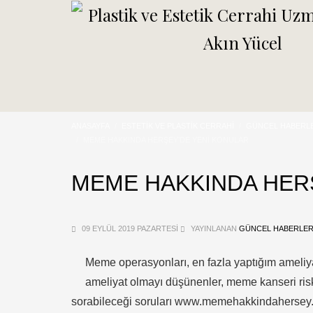
ANASAYFA
ESTETIK VE PLASTIK CERRAHI
GÜNCEL HABERL
MEME HAKKINDA HERŞEY’DE YENİ KONULAR
MEME HAKKINDA HER
09 EYLÜL 2019 PAZARTESI
YAYINLANAN
GÜNCEL HABERLE
Meme operasyonları, en fazla yaptığım ameliya
ameliyat olmayı düşünenler, meme kanseri riski
sorabileceği soruları www.memehakkindahersey.c