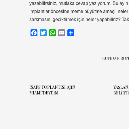
yazabilirsiniz, mutlaka cevap yazıyorum. Bu ayın
implantlar öncesine meme büyütme amaçlı nele
sarkmasını geciktirmek için neler yapabiliriz? Tak
Facebook
Twitter
WhatsApp
Email
Share
BUNDAN SON
ISAPS TOPLANTISI İÇİN
YAŞLAN
MIAMI’DEYDİM
BELIRTI