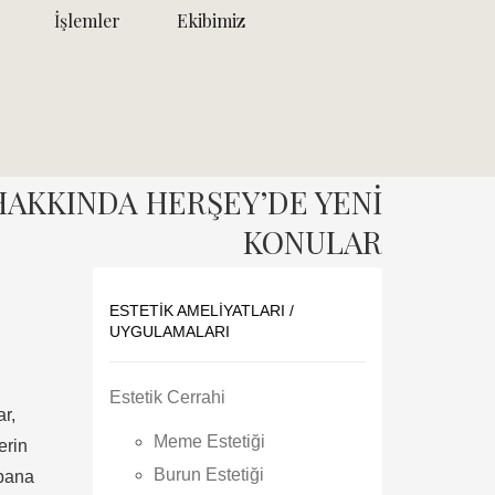
İşlemler
Ekibimiz
AKKINDA HERŞEY’DE YENİ
KONULAR
ESTETIK AMELIYATLARI /
UYGULAMALARI
Estetik Cerrahi
r,
Meme Estetiği
erin
Burun Estetiği
 bana