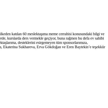
keden katılan 60 meslektaşıma meme cerrahisi konusundaki bilgi ve
erde, kurslarda ders vermekle geçiyor, buna rağmen bu defa ev sahibi
ktaşlarıma, desteklerini esirgemeyen tüm sponsorlarımıza,
a, Ekaterina Sukhareva, Erva Gökdoğan ve Eren Baytekin’e teşekkür