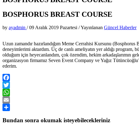
BOSPHORUS BREAST COURSE
by
ayadmin
/
09 Aralık 2019 Pazartesi
/
Yayınlanan
Güncel Haberler
Uzun zamandır hazırlandığım Meme Cerrahisi Kursunu (Bosphorus Bre
deneyimlerimi aktardım. Üç de canlı ameliyatın yer aldığı program, bü
olduğum için heyecanlandım, çok özendim, hekim arkadaşlarımın geldi
organizasyon firmamız Seven Event Company ve Yağız Tütüncüoğlu’na
ederim.
Facebook
Twitter
WhatsApp
Email
Share
Bundan sonra okumak isteyebilecekleriniz