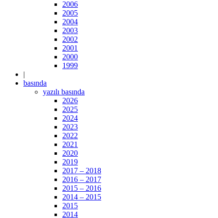
2006
2005
2004
2003
2002
2001
2000
1999
|
basında
yazılı basında
2026
2025
2024
2023
2022
2021
2020
2019
2017 – 2018
2016 – 2017
2015 – 2016
2014 – 2015
2015
2014