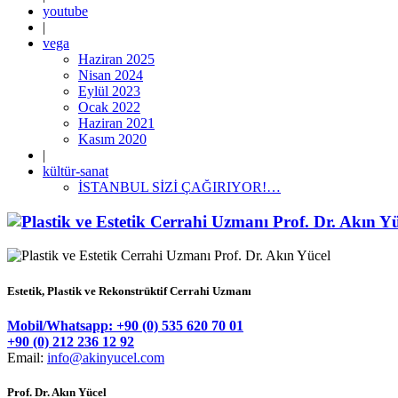
youtube
|
vega
Haziran 2025
Nisan 2024
Eylül 2023
Ocak 2022
Haziran 2021
Kasım 2020
|
kültür-sanat
İSTANBUL SİZİ ÇAĞIRIYOR!…
Estetik, Plastik ve Rekonstrüktif Cerrahi Uzmanı
Mobil/Whatsapp: +90 (0) 535 620 70 01
+90 (0) 212 236 12 92
Email:
info@akinyucel.com
Prof. Dr. Akın Yücel