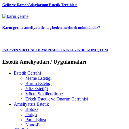
Gelin ve Damat Adaylarının Estetik Tercihleri
Karın germe ameliyatı ile kaç beden incelmek mümkündür?
ISAPS’İN VIRTUAL OLYMPIAD ETKİNLİĞİNDE KONUŞTUM
Estetik Ameliyatları / Uygulamaları
Estetik Cerrahi
Meme Estetiği
Burun Estetiği
Yüz Estetiği
Vücut Şekillendirme
Erkek Estetik ve Onarım Cerrahisi
Ameliyatsız Estetik
Botoks
Dolgu
Paris Işıltısı
Nano-Fat