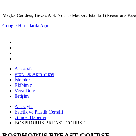
Maçka Caddesi, Beyaz Apt. No: 15 Maçka / İstanbul (Reasürans Pasajın
Google Haritalarda Açın
Anasayfa
Prof. Dr. Akın Yücel
İşlemler
Ekibimiz
Vega Dergi
İletişim
Anasayfa
Estetik ve Plastik Cerrahi
Güncel Haberler
BOSPHORUS BREAST COURSE
BOSPHORUS BREAST COURSE