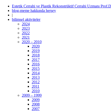
Estetik Cerrahi ve Plastik Rekonstrüktif Cerrahi Uzmanı Prof.
blog-meme hakkında herşey
|
bilimsel aktiviteler
2024
2023
2022
2021
2020 – 2010
2020
2019
2018
2017
2016
2015
2014
2013
2012
2011
2010
2009 – 1999
2009
2008
2007