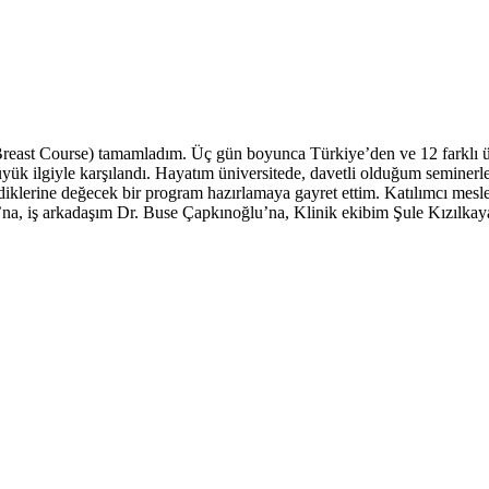
ast Course) tamamladım. Üç gün boyunca Türkiye’den ve 12 farklı ül
yük ilgiyle karşılandı. Hayatım üniversitede, davetli olduğum seminerl
klerine değecek bir program hazırlamaya gayret ettim. Katılımcı mesle
, iş arkadaşım Dr. Buse Çapkınoğlu’na, Klinik ekibim Şule Kızılkay