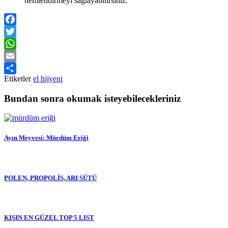
nemlendirmeyi sağlayabilirsiniz.
Facebook
Twitter
WhatsApp
Email
Etiketler
el hijyeni
Share
Bundan sonra okumak isteyebilecekleriniz
Ayın Meyvesi: Mürdüm Eriği
POLEN, PROPOLİS, ARI SÜTÜ
KIŞIN EN GÜZEL TOP 5 LIST