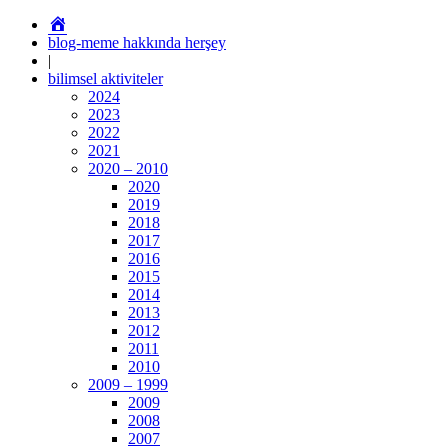
Estetik
Cerrahi
blog-meme hakkında herşey
ve
|
Plastik
bilimsel aktiviteler
Rekonstrüktif
2024
Cerrahi
2023
Uzmanı
2022
Prof.Dr.
2021
Akın
2020 – 2010
Yücel
2020
2019
2018
2017
2016
2015
2014
2013
2012
2011
2010
2009 – 1999
2009
2008
2007