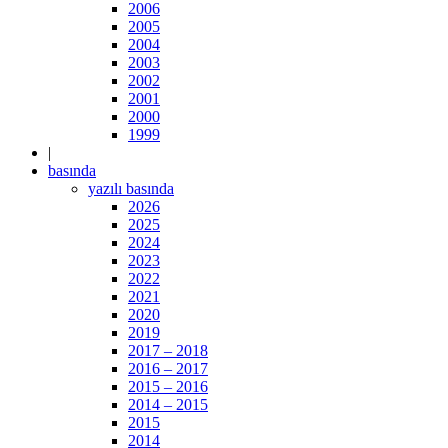
2006
2005
2004
2003
2002
2001
2000
1999
|
basında
yazılı basında
2026
2025
2024
2023
2022
2021
2020
2019
2017 – 2018
2016 – 2017
2015 – 2016
2014 – 2015
2015
2014