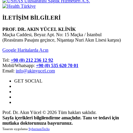
İLETİŞİM BİLGİLERİ
PROF. DR. AKIN YÜCEL KLİNİK
Maçka Caddesi, Beyaz Apt. No: 15 Maçka / İstanbul
(Reasürans Pasajını geçince, Nişantaşı Nuri Akın Lisesi karşısı)
Google Haritalarda Açın
Tel:
+90 (0) 212 236 12 92
Mobil/Whatsapp:
+90 (0) 535 620 70 01
Email:
info@akinyucel.com
GET SOCIAL
Prof. Dr. Akın Yücel © 2026 Tüm hakları saklıdır.
Sayfa içerikleri bilgilendirme amaçlıdır. Tanı ve tedavi için
mutlaka doktorunuza başvurunuz.
Tasarım uygulama
SyberiumTechs