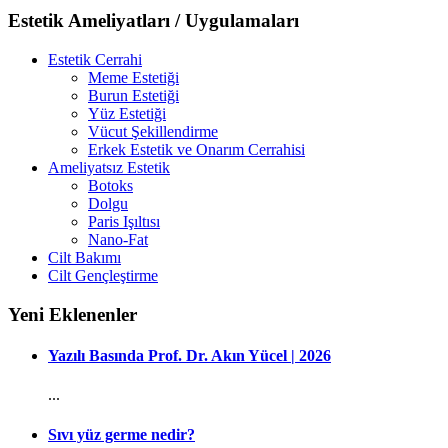
Estetik Ameliyatları / Uygulamaları
Estetik Cerrahi
Meme Estetiği
Burun Estetiği
Yüz Estetiği
Vücut Şekillendirme
Erkek Estetik ve Onarım Cerrahisi
Ameliyatsız Estetik
Botoks
Dolgu
Paris Işıltısı
Nano-Fat
Cilt Bakımı
Cilt Gençleştirme
Yeni Eklenenler
Yazılı Basında Prof. Dr. Akın Yücel | 2026
...
Sıvı yüz germe nedir?