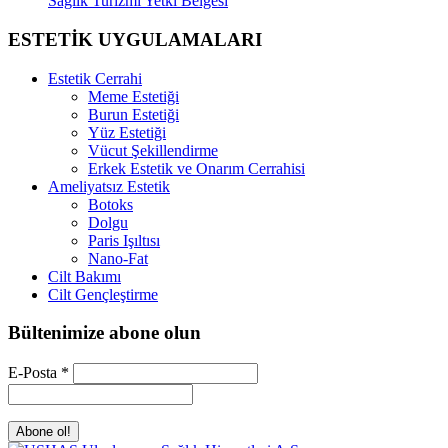
Sağlık Turizmi Yetki Belgesi
ESTETİK UYGULAMALARI
Estetik Cerrahi
Meme Estetiği
Burun Estetiği
Yüz Estetiği
Vücut Şekillendirme
Erkek Estetik ve Onarım Cerrahisi
Ameliyatsız Estetik
Botoks
Dolgu
Paris Işıltısı
Nano-Fat
Cilt Bakımı
Cilt Gençleştirme
Bültenimize abone olun
E-Posta
*