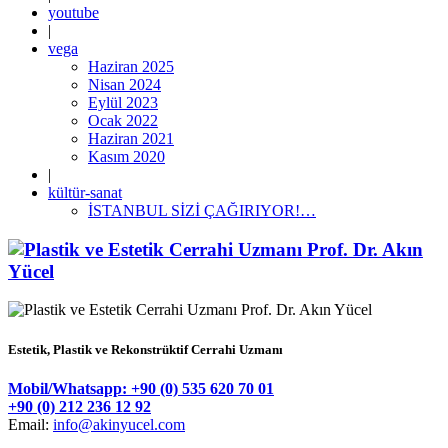
youtube
|
vega
Haziran 2025
Nisan 2024
Eylül 2023
Ocak 2022
Haziran 2021
Kasım 2020
|
kültür-sanat
İSTANBUL SİZİ ÇAĞIRIYOR!…
Estetik, Plastik ve Rekonstrüktif Cerrahi Uzmanı
Mobil/Whatsapp: +90 (0) 535 620 70 01
+90 (0) 212 236 12 92
Email:
info@akinyucel.com