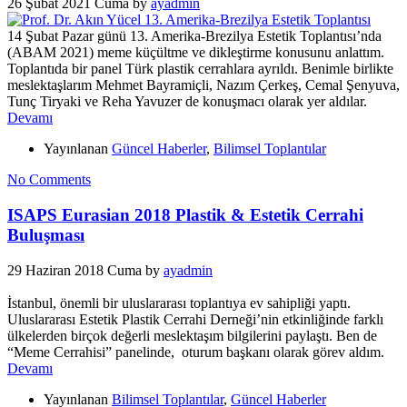
26 Şubat 2021 Cuma
by
ayadmin
14 Şubat Pazar günü 13. Amerika-Brezilya Estetik Toplantısı’nda
(ABAM 2021) meme küçültme ve dikleştirme konusunu anlattım.
Toplantıda bir panel Türk plastik cerrahlara ayrıldı. Benimle birlikte
meslektaşlarım Mehmet Bayramiçli, Nazım Çerkeş, Cemal Şenyuva,
Tunç Tiryaki ve Reha Yavuzer de konuşmacı olarak yer aldılar.
Devamı
Yayınlanan
Güncel Haberler
,
Bilimsel Toplantılar
No Comments
ISAPS Eurasian 2018 Plastik & Estetik Cerrahi
Buluşması
29 Haziran 2018 Cuma
by
ayadmin
İstanbul, önemli bir uluslararası toplantıya ev sahipliği yaptı.
Uluslararası Estetik Plastik Cerrahi Derneği’nin etkinliğinde farklı
ülkelerden birçok değerli meslektaşım bilgilerini paylaştı. Ben de
“Meme Cerrahisi” panelinde, oturum başkanı olarak görev aldım.
Devamı
Yayınlanan
Bilimsel Toplantılar
,
Güncel Haberler