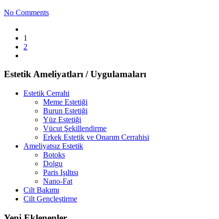
No Comments
1
2
Estetik Ameliyatları / Uygulamaları
Estetik Cerrahi
Meme Estetiği
Burun Estetiği
Yüz Estetiği
Vücut Şekillendirme
Erkek Estetik ve Onarım Cerrahisi
Ameliyatsız Estetik
Botoks
Dolgu
Paris Işıltısı
Nano-Fat
Cilt Bakımı
Cilt Gençleştirme
Yeni Eklenenler