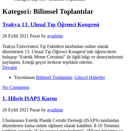
Kategori: Bilimsel Toplantılar
Trakya 13. Ulusal Tıp Öğrenci Kongresi
26 Eylül 2021 Pazar
by
ayadmin
Trakya Üniversitesi Tıp Fakültesi tarafından online olarak
düzenlenen 13. Ulusal Tıp Öğrenci Kongresi’nde öğrencilerle
buluşup “Estetik Meme Cerrahisi” ile ilgili bilgi ve deneyimlerimi
paylaştım. Emeği geçen herkese teşekkür ederim.
Devamı
Yayınlanan
Bilimsel Toplantılar
,
Güncel Haberler
No Comments
1. Hibrit ISAPS Kursu
26 Eylül 2021 Pazar
by
ayadmin
Uluslararası Estetik Plastik Cerrahi Derneği (ISAPS) tarafından
düzenlenen kursa online eğitmen olarak katıldım. 8-10 Temmuz
tarihleri arasında “Göz çevresi gençleştirme”, “Meme büyütme ve