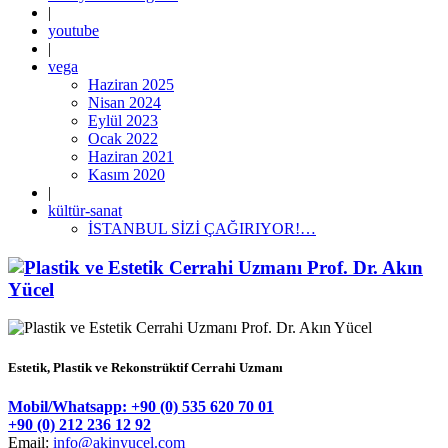
|
youtube
|
vega
Haziran 2025
Nisan 2024
Eylül 2023
Ocak 2022
Haziran 2021
Kasım 2020
|
kültür-sanat
İSTANBUL SİZİ ÇAĞIRIYOR!…
Estetik, Plastik ve Rekonstrüktif Cerrahi Uzmanı
Mobil/Whatsapp: +90 (0) 535 620 70 01
+90 (0) 212 236 12 92
Email:
info@akinyucel.com