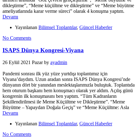
dikleştirme”, “Meme küçültme ve dikleştirme” ve “Meme büyütme
ameliyatlarında karar verme süreci” olarak 4 konuşma yaptım.
Devamı
Yayınlanan
Bilimsel Toplantılar
,
Güncel Haberler
No Comments
ISAPS Dünya Kongresi-Viyana
26 Eylül 2021 Pazar
by
ayadmin
Pandemi sonrası ilk yüz yüze yurtdışı toplantımız için
Viyana’daydım. Uzun aradan sonra ISAPS Dünya Kongresi’nde
dünyanın dört bir yanından meslektaşlarımızla buluştuk. Toplantıda
hem oturum başkanı hem konuşmacı olarak yer aldım. Açılış günü
kongrenin ilk konuşmasını ben yaptım. “Tüm Kadranların
Şekillendirilmesi ile Meme Küçültme ve Dikleştirme”. “Meme
Büyütme – Yapaydan Doğala Geçiş” ve “Meme Küçültme: Asla
Devamı
Yayınlanan
Bilimsel Toplantılar
,
Güncel Haberler
No Comments