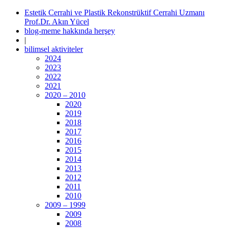
Estetik Cerrahi ve Plastik Rekonstrüktif Cerrahi Uzmanı
Prof.Dr. Akın Yücel
blog-meme hakkında herşey
|
bilimsel aktiviteler
2024
2023
2022
2021
2020 – 2010
2020
2019
2018
2017
2016
2015
2014
2013
2012
2011
2010
2009 – 1999
2009
2008