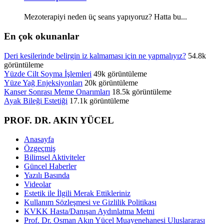
Mezoterapiyi neden üç seans yapıyoruz? Hatta bu...
En çok okunanlar
Deri kesilerinde belirgin iz kalmaması için ne yapmalıyız?
54.8k
görüntüleme
Yüzde Cilt Soyma İşlemleri
49k görüntüleme
Yüze Yağ Enjeksiyonları
20k görüntüleme
Kanser Sonrası Meme Onarımları
18.5k görüntüleme
Ayak Bileği Estetiği
17.1k görüntüleme
PROF. DR. AKIN YÜCEL
Anasayfa
Özgeçmiş
Bilimsel Aktiviteler
Güncel Haberler
Yazılı Basında
Videolar
Estetik ile İlgili Merak Ettikleriniz
Kullanım Sözleşmesi ve Gizlilik Politikası
KVKK Hasta/Danışan Aydınlatma Metni
Prof. Dr. Osman Akın Yücel Muayenehanesi Uluslararası