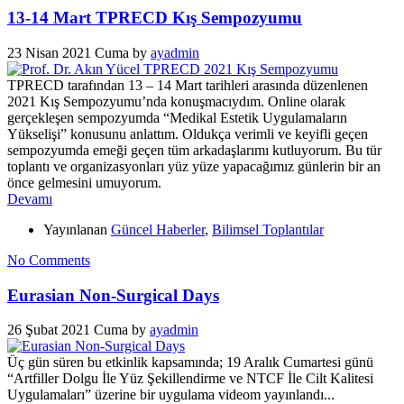
13-14 Mart TPRECD Kış Sempozyumu
23 Nisan 2021 Cuma
by
ayadmin
TPRECD tarafından 13 – 14 Mart tarihleri arasında düzenlenen
2021 Kış Sempozyumu’nda konuşmacıydım. Online olarak
gerçekleşen sempozyumda “Medikal Estetik Uygulamaların
Yükselişi” konusunu anlattım. Oldukça verimli ve keyifli geçen
sempozyumda emeği geçen tüm arkadaşlarımı kutluyorum. Bu tür
toplantı ve organizasyonları yüz yüze yapacağımız günlerin bir an
önce gelmesini umuyorum.
Devamı
Yayınlanan
Güncel Haberler
,
Bilimsel Toplantılar
No Comments
Eurasian Non-Surgical Days
26 Şubat 2021 Cuma
by
ayadmin
Üç gün süren bu etkinlik kapsamında; 19 Aralık Cumartesi günü
“Artfiller Dolgu İle Yüz Şekillendirme ve NTCF İle Cilt Kalitesi
Uygulamaları” üzerine bir uygulama videom yayınlandı...