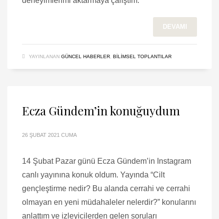
deneyimlerimi aktarmaya çalıştım.
DEVAMI
YAYINLANAN
GÜNCEL HABERLER
,
BILIMSEL TOPLANTILAR
Ecza Gündem’in konuğuydum
26 ŞUBAT 2021 CUMA
14 Şubat Pazar günü Ecza Gündem’in Instagram
canlı yayınına konuk oldum. Yayında “Cilt
gençleştirme nedir? Bu alanda cerrahi ve cerrahi
olmayan en yeni müdahaleler nelerdir?” konularını
anlattım ve izleyicilerden gelen soruları