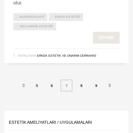
olur.
BLEFAROPLASTI
ERKEK ESTETIĞI
GÖZ KAPAĞI ESTETIĞI
DEVAMI
YAYINLANAN
ERKEK ESTETIK VE ONARIM CERRAHISI
5
6
8
9
7
ESTETIK AMELIYATLARI / UYGULAMALARI