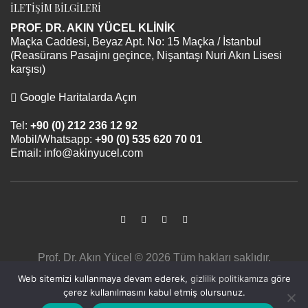
İLETİŞİM BİLGİLERİ
PROF. DR. AKIN YÜCEL KLİNİK
Maçka Caddesi, Beyaz Apt. No: 15 Maçka / İstanbul
(Reasürans Pasajını geçince, Nişantaşı Nuri Akın Lisesi
karşısı)
Google Haritalarda Açın
Tel:
+90 (0) 212 236 12 92
Mobil/Whatsapp:
+90 (0) 535 620 70 01
Email:
info@akinyucel.com
Prof. Dr. Akın Yücel © 2026 Tüm hakları saklıdır.
Sayfa içerikleri bilgilendirme amaçlıdır. Tanı ve tedavi
Web sitemizi kullanmaya devam ederek,
gizlilik politikamıza
göre
için mutlaka doktorunuza başvurunuz.
çerez kullanılmasını kabul etmiş olursunuz.
Tasarım uygulama
SyberiumTechs