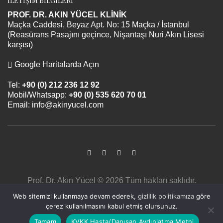
İLETİŞİM BİLGİLERİ
PROF. DR. AKIN YÜCEL KLİNİK
Maçka Caddesi, Beyaz Apt. No: 15 Maçka / İstanbul
(Reasürans Pasajını geçince, Nişantaşı Nuri Akın Lisesi
karşısı)
Google Haritalarda Açın
Tel:
+90 (0) 212 236 12 92
Mobil/Whatsapp:
+90 (0) 535 620 70 01
Email:
info@akinyucel.com
Prof. Dr. Akın Yücel © 2026 Tüm hakları saklıdır.
Sayfa içerikleri bilgilendirme amaçlıdır. Tanı ve tedavi
Web sitemizi kullanmaya devam ederek,
gizlilik politikamıza
göre
için mutlaka doktorunuza başvurunuz.
çerez kullanılmasını kabul etmiş olursunuz.
Tasarım uygulama
SyberiumTechs
Tamam
KVKK Hasta/Danışan Aydınlatma Metni