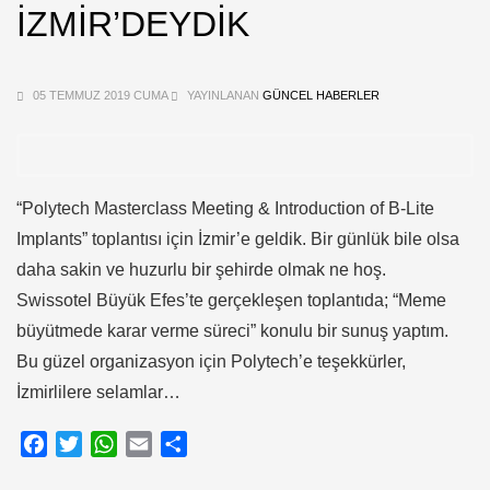
İZMİR’DEYDİK
05 TEMMUZ 2019 CUMA
YAYINLANAN
GÜNCEL HABERLER
“Polytech Masterclass Meeting & Introduction of B-Lite
Implants” toplantısı için İzmir’e geldik. Bir günlük bile olsa
daha sakin ve huzurlu bir şehirde olmak ne hoş.
Swissotel Büyük Efes’te gerçekleşen toplantıda; “Meme
büyütmede karar verme süreci” konulu bir sunuş yaptım.
Bu güzel organizasyon için Polytech’e teşekkürler,
İzmirlilere selamlar…
Facebook
Twitter
WhatsApp
Email
Share