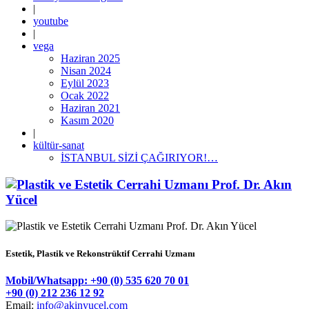
|
youtube
|
vega
Haziran 2025
Nisan 2024
Eylül 2023
Ocak 2022
Haziran 2021
Kasım 2020
|
kültür-sanat
İSTANBUL SİZİ ÇAĞIRIYOR!…
Estetik, Plastik ve Rekonstrüktif Cerrahi Uzmanı
Mobil/Whatsapp: +90 (0) 535 620 70 01
+90 (0) 212 236 12 92
Email:
info@akinyucel.com