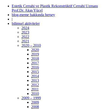
Estetik Cerrahi ve Plastik Rekonstrüktif Cerrahi Uzmanı
Prof.Dr. Akın Yücel
blog-meme hakkında herşey
|
bilimsel aktiviteler
2024
2023
2022
2021
2020 – 2010
2020
2019
2018
2017
2016
2015
2014
2013
2012
2011
2010
2009 – 1999
2009
2008