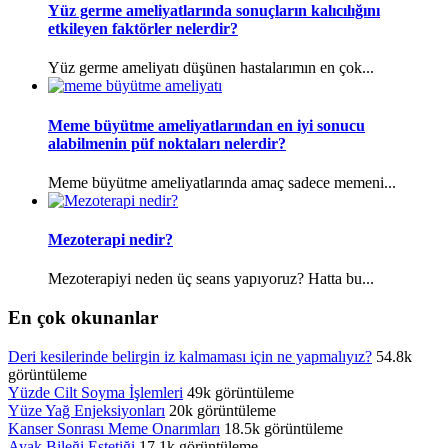
Yüz germe ameliyatlarında sonuçların kalıcılığını
etkileyen faktörler nelerdir?
Yüz germe ameliyatı düşünen hastalarımın en çok...
Meme büyütme ameliyatlarından en iyi sonucu
alabilmenin püf noktaları nelerdir?
Meme büyütme ameliyatlarında amaç sadece memeni...
Mezoterapi nedir?
Mezoterapiyi neden üç seans yapıyoruz? Hatta bu...
En çok okunanlar
Deri kesilerinde belirgin iz kalmaması için ne yapmalıyız?
54.8k
görüntüleme
Yüzde Cilt Soyma İşlemleri
49k görüntüleme
Yüze Yağ Enjeksiyonları
20k görüntüleme
Kanser Sonrası Meme Onarımları
18.5k görüntüleme
Ayak Bileği Estetiği
17.1k görüntüleme