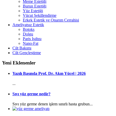
Meme Estetiği
Burun Estetiği
Yüz Estetiği
Vücut Şekillendirme
Erkek Estetik ve Onarım Cerrahisi
Ameliyatsız Estetik
Botoks
Dolgu
Paris Işıltısı
Nano-Fat
Cilt Bakımı
Cilt Gençleştirme
Yeni Eklenenler
Yazılı Basında Prof. Dr. Akın Yücel | 2026
...
Sıvı yüz germe nedir?
Sıvı yüz germe denen işlem sınırlı hasta grubun...