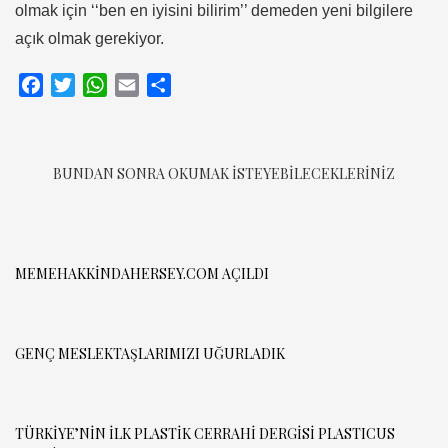
olmak için ‘‘ben en iyisini bilirim’’ demeden yeni bilgilere
açık olmak gerekiyor.
Facebook
Twitter
WhatsApp
Email
Share
BUNDAN SONRA OKUMAK ISTEYEBILECEKLERINIZ
MEMEHAKKINDAHERSEY.COM AÇILDI
GENÇ MESLEKTAŞLARIMIZI UĞURLADIK
TÜRKİYE’NİN İLK PLASTİK CERRAHİ DERGİSİ PLASTICUS