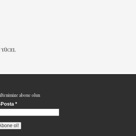
N YÜCEL
ltenimize abone olun
-Posta
*