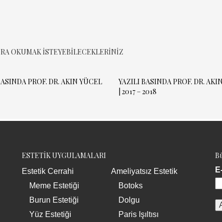
RA OKUMAK ISTEYEBILECEKLERINIZ
BASINDA PROF. DR. AKIN YÜCEL
YAZILI BASINDA PROF. DR. AKI
| 2017 – 2018
ESTETİK UYGULAMALARI
Bü
E
Estetik Cerrahi
Ameliyatsız Estetik
Meme Estetiği
Botoks
Burun Estetiği
Dolgu
Yüz Estetiği
Paris Işıltısı