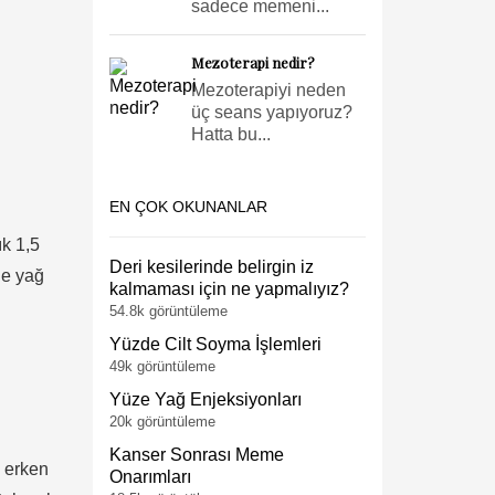
sadece memeni...
Mezoterapi nedir?
Mezoterapiyi neden
üç seans yapıyoruz?
Hatta bu...
EN ÇOK OKUNANLAR
ık 1,5
Deri kesilerinde belirgin iz
de yağ
kalmaması için ne yapmalıyız?
54.8k görüntüleme
Yüzde Cilt Soyma İşlemleri
49k görüntüleme
Yüze Yağ Enjeksiyonları
20k görüntüleme
Kanser Sonrası Meme
n erken
Onarımları