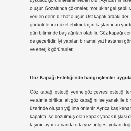
uykusuz görünmesine neden olur. Ayrıca mimiklere 
oluşur. Gözaltında çökmeler, morluklar gelişebilir
verilen derin bir hat oluşur. Üst kapaklardaki deri
görüntülerini düzeltebilmek için kaşlarından yardım a
gün bitiminde baş ağrıları olabilir. Göz kapağı cer
de geçerlidir. İyi yapılan bir ameliyat hastanın g
ve enerjik görünürler.
Göz Kapağı Estetiği’nde hangi işlemler uygul
Göz kapağı estetiği yerine göz çevresi estetiği t
ve alınla birlikte, alt göz kapağını ise yanak ile b
üzerinde oluşan yığılma önlenir. Ayrıca kaş kenarla
kapakta ise bozulmuş olan kapak-yanak ilişkisi düz
taşınır, aynı zamanda orta yüz bölgesi yukarı doğ