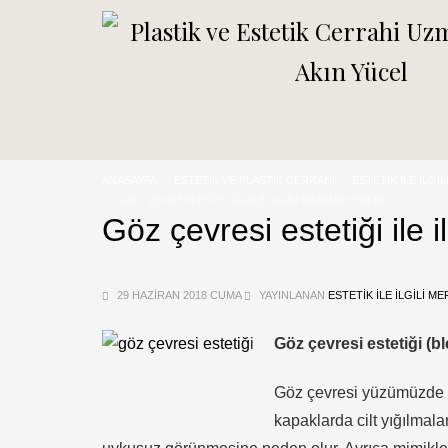
ANASAYFA
ESTETIK VE PLASTIK CERRAHI
ESTETIK ILE İLGI
GÖZ ÇEVRESI ESTETIĞI ILE ILGILI BILINMEYENLER
Göz çevresi estetiği ile i
29 HAZIRAN 2018 CUMA
YAYINLANAN
ESTETIK ILE İLGILI M
Göz çevresi estetiği (bl
Göz çevresi yüzümüzde yaş
kapaklarda cilt yığılmala