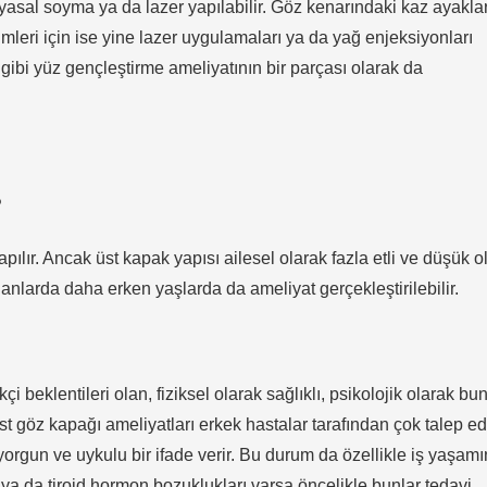
kimyasal soyma ya da lazer yapılabilir. Göz kenarındaki kaz ayakla
mleri için ise yine lazer uygulamaları ya da yağ enjeksiyonları
i gibi yüz gençleştirme ameliyatının bir parçası olarak da
?
ılır. Ancak üst kapak yapısı ailesel olarak fazla etli ve düşük o
anlarda daha erken yaşlarda da ameliyat gerçekleştirilebilir.
i beklentileri olan, fiziksel olarak sağlıklı, psikolojik olarak bu
t göz kapağı ameliyatları erkek hastalar tarafından çok talep edi
 yorgun ve uykulu bir ifade verir. Bu durum da özellikle iş yaşam
 ya da tiroid hormon bozuklukları varsa öncelikle bunlar tedavi