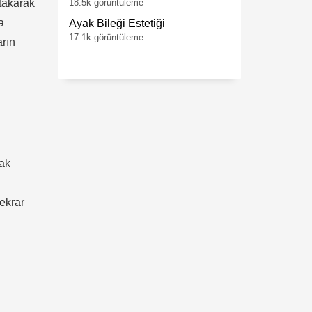
takarak
18.5k görüntüleme
a
Ayak Bileği Estetiği
17.1k görüntüleme
arın
cak
tekrar