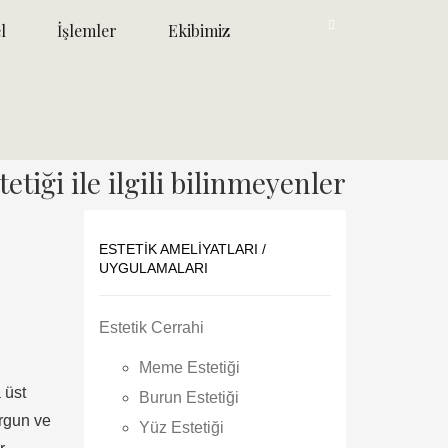
l
İşlemler
Ekibimiz
etiği ile ilgili bilinmeyenler
ESTETIK AMELIYATLARI /
UYGULAMALARI
Estetik Cerrahi
Meme Estetiği
 üst
Burun Estetiği
orgun ve
Yüz Estetiği