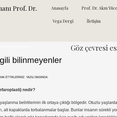
Anasayfa
Prof. Dr. Akın Yüce
Vega Dergi
İletişim
Göz çevresi est
LI MERAK ETTIKLERINIZ
lgili bilinmeyenler
ERAK ETTIKLERINIZ
,
YAZILI BASINDA
efaroplasti) nedir?
lanma belirtilerinin ilk ortaya çıktığı bölgedir. Otuzlu yaşlarda
rı, alt kapaklarda torbalanmalar başlar. Bunlar insanın sürekli y