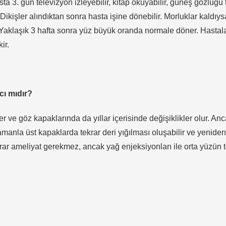
3. gün televizyon izleyebilir, kitap okuyabilir, güneş gözlüğü 
. Dikişler alındıktan sonra hasta işine dönebilir. Morluklar kaldıys
r. Yaklaşık 3 hafta sonra yüz büyük oranda normale döner. Hastal
ir.
cı mıdır?
ve göz kapaklarında da yıllar içerisinde değişiklikler olur. An
anla üst kapaklarda tekrar deri yığılması oluşabilir ve yeniden
krar ameliyat gerekmez, ancak yağ enjeksiyonları ile orta yüzün 