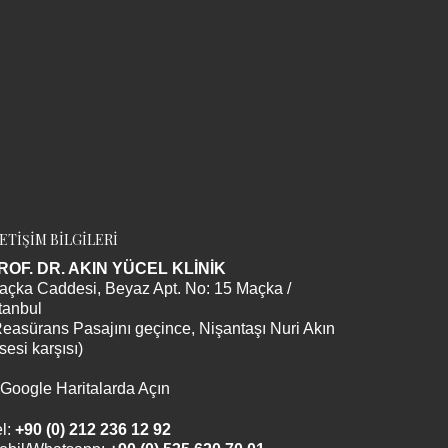
LETİŞİM BİLGİLERİ
ROF. DR. AKIN YÜCEL KLİNİK
açka Caddesi, Beyaz Apt. No: 15 Maçka /
tanbul
Reasürans Pasajını geçince, Nişantaşı Nuri Akın
sesi karşısı)
Google Haritalarda Açın
l:
+90 (0) 212 236 12 92