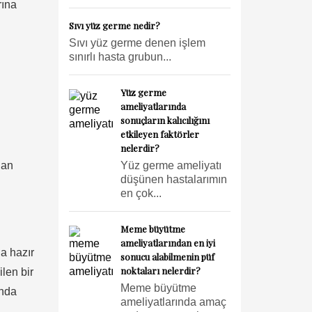
rına
Sıvı yüz germe nedir?
Sıvı yüz germe denen işlem
sınırlı hasta grubun...
Yüz germe
ameliyatlarında
sonuçların kalıcılığını
etkileyen faktörler
nelerdir?
lan
Yüz germe ameliyatı
düşünen hastalarımın
en çok...
Meme büyütme
ameliyatlarından en iyi
na hazır
sonucu alabilmenin püf
noktaları nelerdir?
len bir
Meme büyütme
ında
ameliyatlarında amaç