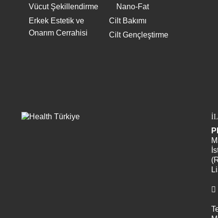
Vücut Şekillendirme
Nano-Fat
Erkek Estetik ve
Cilt Bakımı
Onarım Cerrahisi
Cilt Gençleştirme
İ
P
M
İs
(
Li
Te