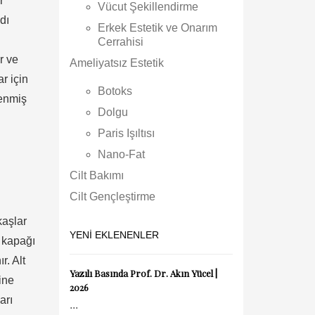
r
Vücut Şekillendirme
dı
Erkek Estetik ve Onarım
Cerrahisi
r ve
Ameliyatsız Estetik
r için
Botoks
lenmiş
Dolgu
Paris Işıltısı
Nano-Fat
Cilt Bakımı
Cilt Gençleştirme
kaşlar
YENI EKLENENLER
z kapağı
r. Alt
Yazılı Basında Prof. Dr. Akın Yücel |
ine
2026
arı
...