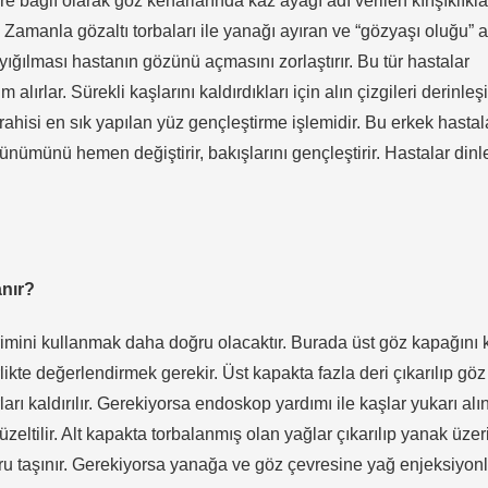
bağlı olarak göz kenarlarında kaz ayağı adı verilen kırışıklıkla
. Zamanla gözaltı torbaları ile yanağı ayıran ve “gözyaşı oluğu” a
 yığılması hastanın gözünü açmasını zorlaştırır. Bu tür hastalar
lırlar. Sürekli kaşlarını kaldırdıkları için alın çizgileri derinleşi
rahisi en sık yapılan yüz gençleştirme işlemidir. Bu erkek hastala
örünümünü hemen değiştirir, bakışlarını gençleştirir. Hastalar din
anır?
erimini kullanmak daha doğru olacaktır. Burada üst göz kapağını 
irlikte değerlendirmek gerekir. Üst kapakta fazla deri çıkarılıp gö
rı kaldırılır. Gerekiyorsa endoskop yardımı ile kaşlar yukarı alını
eltilir. Alt kapakta torbalanmış olan yağlar çıkarılıp yanak üzer
ru taşınır. Gerekiyorsa yanağa ve göz çevresine yağ enjeksiyonl