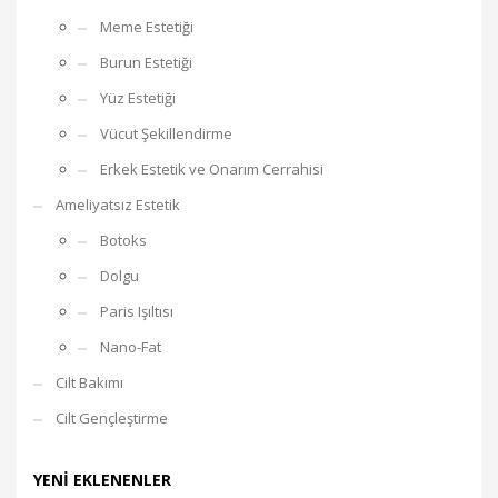
Meme Estetiği
Burun Estetiği
Yüz Estetiği
Vücut Şekillendirme
Erkek Estetik ve Onarım Cerrahisi
Ameliyatsız Estetik
Botoks
Dolgu
Paris Işıltısı
Nano-Fat
Cilt Bakımı
Cilt Gençleştirme
YENI EKLENENLER