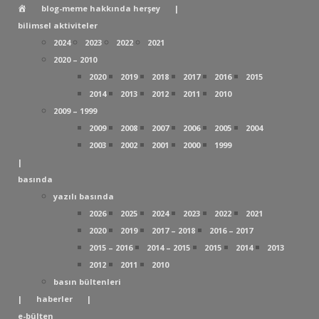
Estetik
blog-meme hakkında herşey
|
Cerrahi
bilimsel aktiviteler
ve
2024
2023
2022
2021
Plastik
2020 – 2010
Rekonstrüktif
2020
2019
2018
2017
2016
2015
Cerrahi
2014
2013
2012
2011
2010
Uzmanı
2009 – 1999
Prof.Dr.
2009
2008
2007
2006
2005
2004
Akın
2003
2002
2001
2000
1999
Yücel
|
basında
yazılı basında
2026
2025
2024
2023
2022
2021
2020
2019
2017 – 2018
2016 – 2017
2015 – 2016
2014 – 2015
2015
2014
2013
2012
2011
2010
basın bültenleri
|
haberler
|
e-bülten