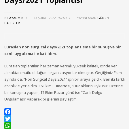
BY
AYADMIN
/
13 ŞUBAT 2022 PAZAR
/
YAYINLANAN
GÜNCEL
HABERLER
Eurasian non surgical days/2021 toplantısına bir sunuş ve bir
canlı uygulama ile katıldım.
Eurasian toplantıları her zaman verimli, yüksek kaliteli, içinde yer
almaktan mutlu olduğum organizasyonlar olmuştur. Geçtiğimiz Ekim
ayında da, “Non Surgical Days 2021” için bir araya geldik. Ben iki farklı
etkinlikle yer aldım. 16 Ekim Cumartesi, “Dudakların Öyküsü” üzerine
bir konuşma yaptım, 17 Ekim Pazar günü ise “Canlı Dolgu
Uygulaması” yaparak bilgilerimi paylaştım.
Facebook
Twitter