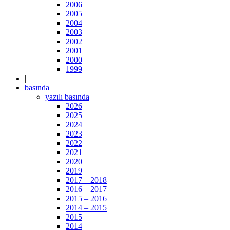
2006
2005
2004
2003
2002
2001
2000
1999
|
basında
yazılı basında
2026
2025
2024
2023
2022
2021
2020
2019
2017 – 2018
2016 – 2017
2015 – 2016
2014 – 2015
2015
2014