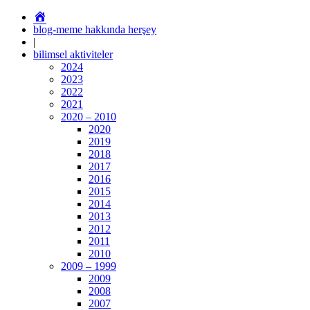
Estetik
Cerrahi
blog-meme hakkında herşey
ve
|
Plastik
bilimsel aktiviteler
Rekonstrüktif
2024
Cerrahi
2023
Uzmanı
2022
Prof.Dr.
2021
Akın
2020 – 2010
Yücel
2020
2019
2018
2017
2016
2015
2014
2013
2012
2011
2010
2009 – 1999
2009
2008
2007