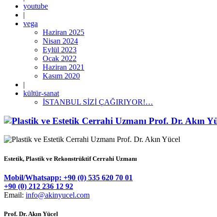
youtube
|
vega
Haziran 2025
Nisan 2024
Eylül 2023
Ocak 2022
Haziran 2021
Kasım 2020
|
kültür-sanat
İSTANBUL SİZİ ÇAĞIRIYOR!…
Estetik, Plastik ve Rekonstrüktif Cerrahi Uzmanı
Mobil/Whatsapp: +90 (0) 535 620 70 01
+90 (0) 212 236 12 92
Email:
info@akinyucel.com
Prof. Dr. Akın Yücel