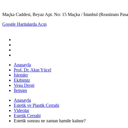
Maçka Caddesi, Beyaz Apt. No: 15 Maçka / İstanbul (Reasürans Pasajın
Google Haritalarda Açın
Anasayfa
Prof. Dr. Akın Yücel
İşlemler
Ekibimiz
Vega Dergi
İletişim
Anasayfa
Estetik ve Plastik Cerrahi
Videolar
Estetik Cerrahi
Estetik sonrası ne zaman hamile kalınır?