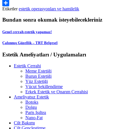
Email
Etiketler
estetik operasyonları ve hamilelik
Share
Bundan sonra okumak isteyebilecekleriniz
Genel cerrah estetik yapamaz!
Çalınmış Güzellik – TRT Belgesel
Estetik Ameliyatları / Uygulamaları
Estetik Cerrahi
Meme Estetiği
Burun Estetiği
Yüz Estetiği
Vücut Şekillendirme
Erkek Estetik ve Onarım Cerrahisi
Ameliyatsız Estetik
Botoks
Dolgu
Paris Işıltısı
Nano-Fat
Cilt Bakımı
Cilt Gençleştirme