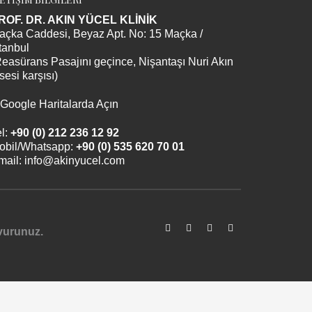
ROF. DR. AKIN YÜCEL KLİNİK
açka Caddesi, Beyaz Apt. No: 15 Maçka /
tanbul
Reasürans Pasajını geçince, Nişantaşı Nuri Akın
sesi karşısı)
Google Haritalarda Açın
l:
+90 (0) 212 236 12 92
obil/Whatsapp:
+90 (0) 535 620 70 01
mail:
info@akinyucel.com
şvurunuz.