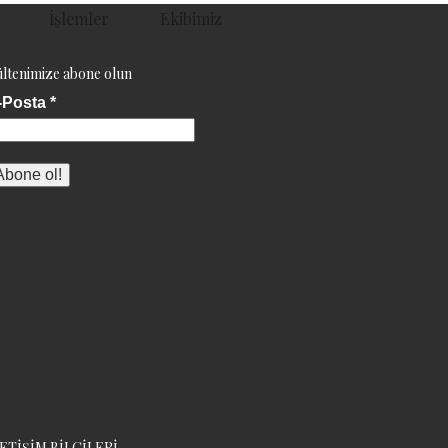
İşlemler
Ekibimiz
ltenimize abone olun
-Posta
*
LETİŞİM BİLGİLERİ