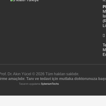
P
M
İs
(
Li
Te
M
E
Prof. Dr. Akın Yücel © 2026 Tüm hakları saklıdır.
ndirme amaçlıdır. Tanı ve tedavi için mutlaka doktorunuza ba
Tasarım uygulama
SyberiumTechs