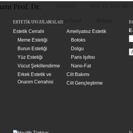
Anasayfa
Prof. Dr. Akın Yücel
Vega Dergi
İletişim
ESTETİK UYGULAMALARI
Bü
E
Estetik Cerrahi
Ameliyatsız Estetik
Meme Estetiği
Botoks
Burun Estetiği
Dolgu
Yüz Estetiği
Paris Işıltısı
Vücut Şekillendirme
Nano-Fat
Erkek Estetik ve
Cilt Bakımı
Onarım Cerrahisi
Cilt Gençleştirme
İ